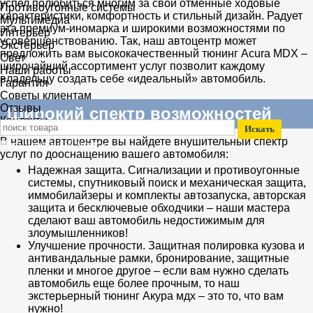
успел полюбиться многим за свои отменные ходовые
Противоугонные системы
характеристики, комфортность и стильный дизайн. Радует
Мультимедиа
эта премиум-иномарка и широкими возможностями по
Интерьер
усовершенствованию. Так, наш автоцентр может
Экстерьер
предложить вам высококачественный тюнинг Acura MDX –
Свет
широчайший ассортимент услуг позволит каждому
Наши работы
владельцу создать себе «идеальный» автомобиль.
Гарантия
Советы клиентам
Отзывы
Широкий спектр возможностей
Контакты
В нашем автоцентре вы найдете внушительный спектр
Расширенный поиск
услуг по дооснащению вашего автомобиля:
Надежная защита. Сигнализации и противоугонные
системы, спутниковый поиск и механическая защита,
иммобилайзеры и комплекты автозапуска, авторская
защита и бесключевые обходчики – наши мастера
сделают ваш автомобиль недостижимым для
злоумышленников!
Улучшение прочности. Защитная полировка кузова и
антивандальные рамки, бронирование, защитные
пленки и многое другое – если вам нужно сделать
автомобиль еще более прочным, то наш
экстерьерный тюнинг Акура мдх – это то, что вам
нужно!