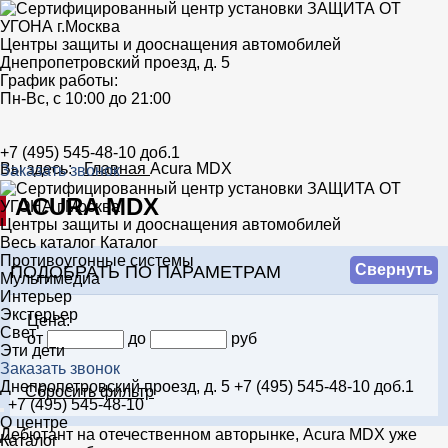
Центры защиты и дооснащения автомобилей
Днепропетровский проезд, д. 5
График работы:
Пн-Вс, с 10:00 до 21:00
+7 (495) 545-48-10 доб.1
Вы здесь:
Главная
Acura MDX
Заказать звонок
ACURA MDX
Центры защиты и дооснащения автомобилей
Весь каталог
Каталог
Противоугонные системы
Свернуть
ПОДОБРАТЬ ПО ПАРАМЕТРАМ
Мультимедиа
Интерьер
Экстерьер
Цена:
Свет
от
до
руб
Эти дети
Заказать звонок
Днепропетровский проезд, д. 5
+7 (495) 545-48-10 доб.1
Сбросить фильтр
+7 (495) 545-48-10
О центре
Дебютант на отечественном авторынке, Acura MDX уже
Каталог